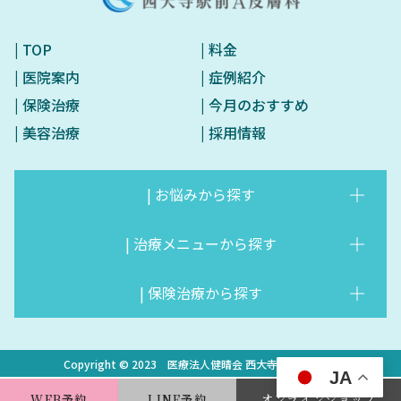
| TOP
| 料金
| 医院案内
| 症例紹介
| 保険治療
| 今月のおすすめ
| 美容治療
| 採用情報
| お悩みから探す
| 治療メニューから探す
▶︎お悩みから探す
▶︎いぼ・ほくろ除去
▶︎しみ・くすみ・肝斑・そば
▶︎医療脱毛／女性・男性・キ
| 保険治療から探す
▶︎治療メニューから探す
▶︎再生医療VFD治療
かす
ッズ
▶︎肌育製剤の紹介
▶︎メソガン
▶︎しわ・たるみ
▶︎医療ダイエット
▶︎保険治療から探す
▶︎いぼ・ほくろ
Copyright © 2023 医療法人健晴会 西大寺駅前A皮膚科
▶︎DENSITY（デンシティ）
▶︎ダーマシャインプロ（水光
▶︎赤ら顔・酒さ・毛細血管拡
▶︎薄毛・AGA・白髪・まつげ
JA
▶︎やけど
▶︎水虫
注射）
張症
育毛
WEB予約
LINE予約
オンラインショップ
▶︎POTENZA（ポテンザ）