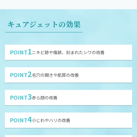
キュアジェットの効果
1
POINT
ニキビ跡や傷跡、刻まれたシワの改善
2
POINT
毛穴の開きや肌質の改善
3
POINT
赤ら顔の改善
4
POINT
小じわやハリの改善