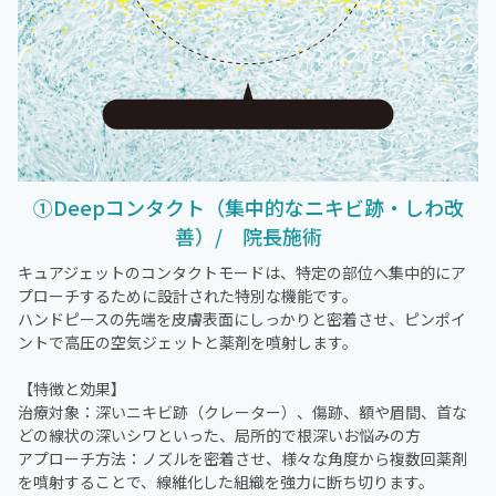
①Deepコンタクト（集中的なニキビ跡・しわ改
善）/ 院長施術
キュアジェットのコンタクトモードは、特定の部位へ集中的にア
プローチするために設計された特別な機能です。
ハンドピースの先端を皮膚表面にしっかりと密着させ、ピンポイ
ントで高圧の空気ジェットと薬剤を噴射します。
【特徴と効果】
治療対象：深いニキビ跡（クレーター）、傷跡、額や眉間、首な
どの線状の深いシワといった、局所的で根深いお悩みの方
アプローチ方法：ノズルを密着させ、様々な角度から複数回薬剤
を噴射することで、線維化した組織を強力に断ち切ります。