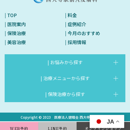
| TOP
| 料金
| 医院案内
| 症例紹介
| 保険治療
| 今月のおすすめ
| 美容治療
| 採用情報
| お悩みから探す
| 治療メニューから探す
▶︎お悩みから探す
▶︎いぼ・ほくろ除去
▶︎しみ・くすみ・肝斑・そば
▶︎医療脱毛／女性・男性・キ
| 保険治療から探す
▶︎治療メニューから探す
▶︎再生医療VFD治療
かす
ッズ
▶︎肌育製剤の紹介
▶︎メソガン
▶︎しわ・たるみ
▶︎医療ダイエット
▶︎保険治療から探す
▶︎いぼ・ほくろ
Copyright © 2023 医療法人健晴会 西大寺駅前A皮膚科
▶︎DENSITY（デンシティ）
▶︎ダーマシャインプロ（水光
▶︎赤ら顔・酒さ・毛細血管拡
▶︎薄毛・AGA・白髪・まつげ
JA
▶︎やけど
▶︎水虫
注射）
張症
育毛
WEB予約
LINE予約
オンラインショップ
▶︎POTENZA（ポテンザ）