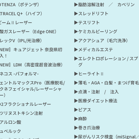
POTENZA（ポテンザ）
▶︎脂肪溶解注射 ／ カベリン
LTRACEL Q+（ハイフ）
▶︎スレッドリフト
VビームⅡレーザー
▶︎テスリフト
炭酸ガスレーザー（Edge ONE）
▶︎ケミカルピーリング
セレックV（IPL/光治療）
▶︎アクアシュア（毛穴洗浄）
〚NEW〛キュアジェット 奈良県初
▶︎メディカルエステ
入！
▶︎エレクトロポレーション / ス
〚NEW〛LDM（高密度超音波治療）
グ
スネコス -パフォルマ-
▶︎ヒーライトⅡ
ジェントルマックスPro（医療脱毛/
▶︎薄毛・AGA・白髪・まつげ育毛
クネフェイシャル/レーザーシャ
▶︎点滴・注射 / 注入
ー）
▶︎医療ダイエット療法
CO2フラクショナルレーザー
▶︎ピアス
ボツリヌストキシン注射
▶︎麻酔
ヒアルロン酸
▶︎巻き爪治療
ジュベルック
▶︎尿がんリスク検査（miSignal