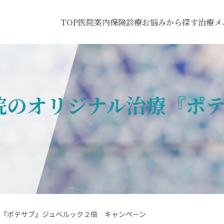
TOP
医院案内
保険診療
お悩みから探す
治療メ
院のオリジナル治療『ポ
療『ポテサブ』ジュベルック２倍 キャンペーン