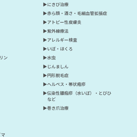
▶︎にきび治療
▶︎赤ら顔・酒さ・毛細血管拡張症
▶︎アトピー性皮膚炎
▶︎紫外線療法
▶︎アレルギー検査
▶︎いぼ・ほくろ
プリン
▶︎水虫
▶︎じんましん
▶︎円形脱毛症
▶︎ヘルペス・帯状疱疹
▶︎伝染性膿痂疹（水いぼ）・とびひ
など
▶︎巻き爪治療
／マ