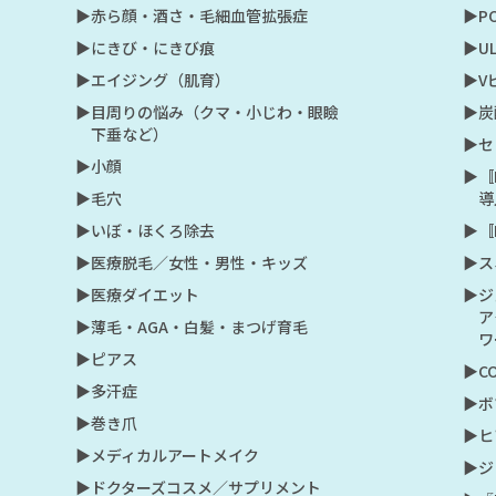
▶︎赤ら顔・酒さ・毛細血管拡張症
▶︎
▶︎にきび・にきび痕
▶︎U
▶︎エイジング（肌育）
▶︎
▶︎目周りの悩み（クマ・小じわ・眼瞼
▶︎
下垂など）
▶︎
▶︎小顔
▶︎
▶︎毛穴
導
▶︎いぼ・ほくろ除去
▶︎
▶︎医療脱毛／女性・男性・キッズ
▶︎
▶︎医療ダイエット
▶︎
ア
▶︎薄毛・AGA・白髪・まつげ育毛
ワ
▶︎ピアス
▶︎
▶︎多汗症
▶︎
▶︎巻き爪
▶︎
▶︎メディカルアートメイク
▶︎
▶︎ドクターズコスメ／サプリメント