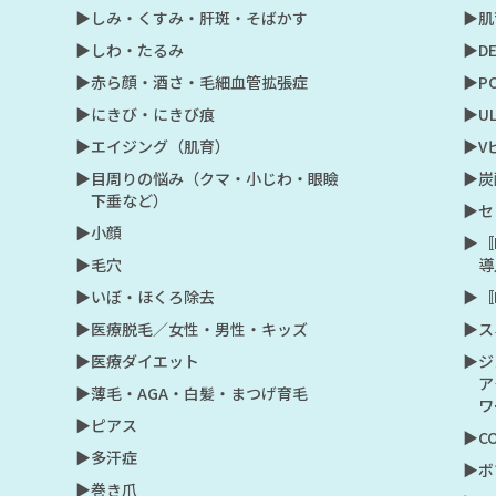
▶︎しみ・くすみ・肝斑・そばかす
▶︎
▶︎しわ・たるみ
▶︎
▶︎赤ら顔・酒さ・毛細血管拡張症
▶︎
▶︎にきび・にきび痕
▶︎U
▶︎エイジング（肌育）
▶︎
▶︎目周りの悩み（クマ・小じわ・眼瞼
▶︎
下垂など）
▶︎
▶︎小顔
▶︎
▶︎毛穴
導
▶︎いぼ・ほくろ除去
▶︎
▶︎医療脱毛／女性・男性・キッズ
▶︎
▶︎医療ダイエット
▶︎
ア
▶︎薄毛・AGA・白髪・まつげ育毛
ワ
▶︎ピアス
▶︎
▶︎多汗症
▶︎
▶︎巻き爪