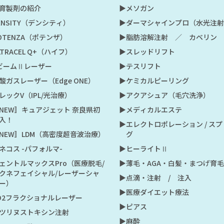
肌育製剤の紹介
▶︎メソガン
DENSITY（デンシティ）
▶︎ダーマシャインプロ（水光注
POTENZA（ポテンザ）
▶︎脂肪溶解注射 ／ カベリン
LTRACEL Q+（ハイフ）
▶︎スレッドリフト
VビームⅡレーザー
▶︎テスリフト
炭酸ガスレーザー（Edge ONE）
▶︎ケミカルピーリング
セレックV（IPL/光治療）
▶︎アクアシュア（毛穴洗浄）
〚NEW〛キュアジェット 奈良県初
▶︎メディカルエステ
入！
▶︎エレクトロポレーション / ス
〚NEW〛LDM（高密度超音波治療）
グ
スネコス -パフォルマ-
▶︎ヒーライトⅡ
ジェントルマックスPro（医療脱毛/
▶︎薄毛・AGA・白髪・まつげ育毛
クネフェイシャル/レーザーシャ
▶︎点滴・注射 / 注入
ー）
▶︎医療ダイエット療法
CO2フラクショナルレーザー
▶︎ピアス
ボツリヌストキシン注射
▶︎麻酔