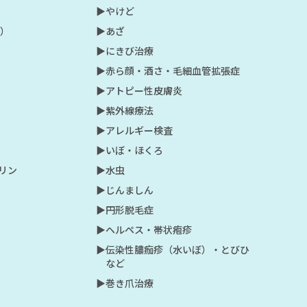
▶︎やけど
射）
▶︎あざ
▶︎にきび治療
▶︎赤ら顔・酒さ・毛細血管拡張症
▶︎アトピー性皮膚炎
▶︎紫外線療法
▶︎アレルギー検査
▶︎いぼ・ほくろ
プリン
▶︎水虫
▶︎じんましん
▶︎円形脱毛症
▶︎ヘルペス・帯状疱疹
▶︎伝染性膿痂疹（水いぼ）・とびひ
など
▶︎巻き爪治療